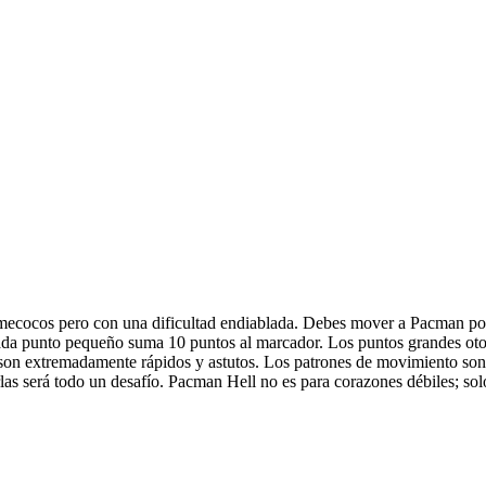
ecocos pero con una dificultad endiablada. Debes mover a Pacman por lab
 Cada punto pequeño suma 10 puntos al marcador. Los puntos grandes o
s son extremadamente rápidos y astutos. Los patrones de movimiento son
rlas será todo un desafío. Pacman Hell no es para corazones débiles; sol