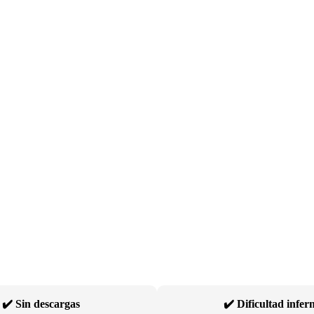
.
✔️ Sin descargas
✔️ Dificultad infer